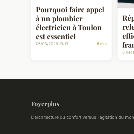
Pourquoi faire appel
Rép
à un plombier
rel
électricien à Toulon
eff
est essentiel
fra
06/03/2026 19:13
8 min
6 déc
Foyerplus
L'architecture du confort versus l'agitation du mo