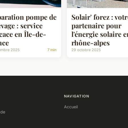
aration pompe de
Solair' forez : vot
evage : service
partenaire pour
icace en Île-de-
l'énergie solaire e
nce
rhône-alpes
embre 2025
7 min
29 octobre 2025
NAVIGATION
Accueil
nde