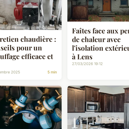
Faîtes face aux pe
retien chaudière :
de chaleur avec
seils pour un
l'isolation extérie
uffage efficace et
à Lens
27/03/2026 19:12
embre 2025
5 min