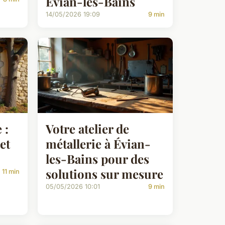
Évian-les-Bains
14/05/2026 19:09
9 min
 :
Votre atelier de
et
métallerie à Évian-
les-Bains pour des
solutions sur mesure
11 min
05/05/2026 10:01
9 min