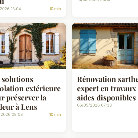
au
/2026 13:04
10 min
 solutions
Rénovation sarthe
solation extérieure
expert en travaux 
r préserver la
aides disponibles
leur à Lens
06/05/2026 07:38
/2026 08:08
10 min