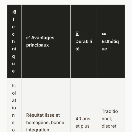
🎨
T
e
c
⏳
👀
✅ Avantages
h
Durabili
Esthétiq
principaux
ni
té
ue
q
u
e
Is
ol
at
io
Traditio
n
Résultat lisse et
40 ans
nnel,
s
homogène, bonne
et plus
discret,
o
intégration