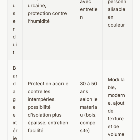
avec
personn
u
urbaine,
entretie
alisable
s
protection contre
n
en
e
l’humidité
couleur
n
d
ui
t
B
ar
Modula
d
Protection accrue
30 à 50
ble,
a
contre les
ans
modern
g
intempéries,
selon le
e, ajout
e
possibilité
matéria
de
e
d’isolation plus
u (bois,
texture
xt
épaisse, entretien
compo
et de
ér
facilité
site)
volume
ie